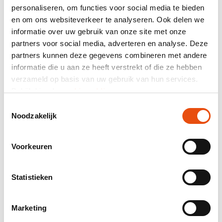
Ook zijn ze perfect inzetbaar tijdens acties,
personaliseren, om functies voor social media te bieden
feestdagen en proeverijen. Zo speelt u
en om ons websiteverkeer te analyseren. Ook delen we
eenvoudig in op commerciële momenten en
informatie over uw gebruik van onze site met onze
verhoogt u de waardeperceptie van uw
partners voor social media, adverteren en analyse. Deze
producten.
partners kunnen deze gegevens combineren met andere
informatie die u aan ze heeft verstrekt of die ze hebben
verzameld op basis van uw gebruik van hun services.
Bekijk hier de
cookiemelding
.
Toestemmingsselectie
Noodzakelijk
Voorkeuren
Statistieken
Marketing