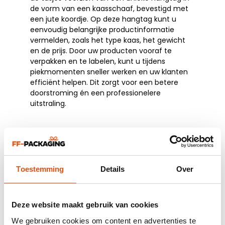
de vorm van een kaasschaaf, bevestigd met
een jute koordje. Op deze hangtag kunt u
eenvoudig belangrijke productinformatie
vermelden, zoals het type kaas, het gewicht
en de prijs. Door uw producten vooraf te
verpakken en te labelen, kunt u tijdens
piekmomenten sneller werken en uw klanten
efficiënt helpen. Dit zorgt voor een betere
doorstroming én een professionelere
uitstraling.
Veelzijdig inzetbaar
De twisted papieren kaastasjes zijn geschikt
voor diverse toepassingen, zoals:
Toestemming
Details
Over
losse kazen
samengestelde kaasplankjes
r
elatiegeschenken
Deze website maakt gebruik van cookies
cadeauverpakkingen
We gebruiken cookies om content en advertenties te