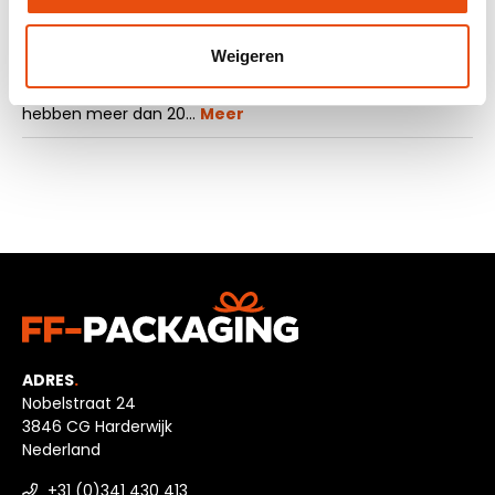
Beschrijving
Weigeren
Bent u op zoek naar een manier om uw product netjes
in te pakken? Kijk dan eens naar ons inpakpapier. Wij
hebben meer dan 20…
Meer
ADRES
.
Nobelstraat 24
3846 CG Harderwijk
Nederland
+31 (0)341 430 413