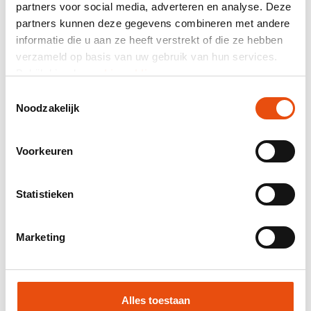
partners voor social media, adverteren en analyse. Deze
Totaal prijs
partners kunnen deze gegevens combineren met andere
informatie die u aan ze heeft verstrekt of die ze hebben
excl. BTW
€ 88,43*
verzameld op basis van uw gebruik van hun services.
Bekijk hier de
cookiemelding
.
Mail samenstelling als offerte.
Toestemmingsselectie
Productnummer:
I04445
Noodzakelijk
Beste prijsgarantie
Gratis verzending vanaf € 150,- excl. BTW
Voorkeuren
24-uurs levering mogelijk
Gratis visual en/of sample
Statistieken
Hulp en advies door onze grafische studio
Marketing
Offerte op maat aanvragen
Vraag een sample aan
Alles toestaan