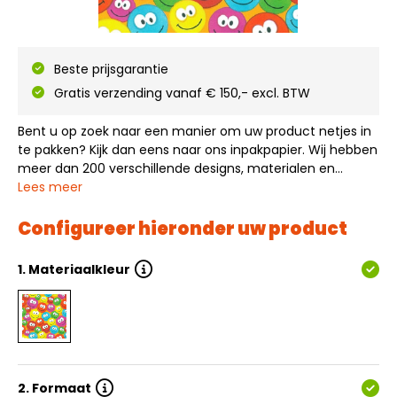
Beste prijsgarantie
Gratis verzending vanaf € 150,- excl. BTW
Bent u op zoek naar een manier om uw product netjes in
te pakken? Kijk dan eens naar ons inpakpapier. Wij hebben
meer dan 200 verschillende designs, materialen en
kleuren in onze voorraad. Zowel inpakpapier bedrukt met
Lees meer
een effen kleur, onbedrukt kraft papier als stijlvol
inpakpapier met een bedrukk…
Configureer hieronder uw product
1.
Materiaalkleur
2.
Formaat