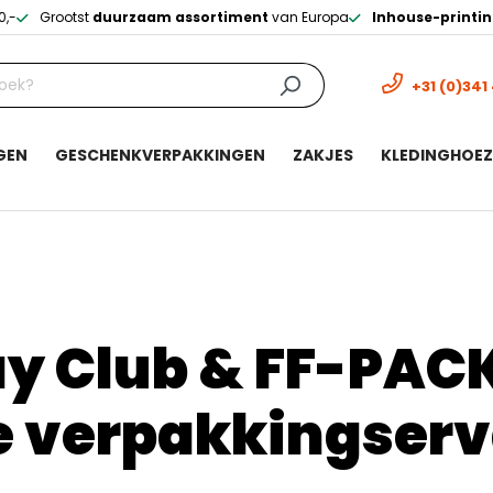
0,-
Grootst
duurzaam assortiment
van Europa
Inhouse-printi
+31 (0)341
GEN
GESCHENKVERPAKKINGEN
ZAKJES
KLEDINGHOE
y Club & FF-PAC
e verpakkingserv