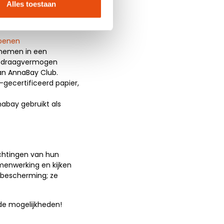
Alles toestaan
tworpen met een
en bij aan een verfijnde
oenen
enemen in een
ge draagvermogen
van AnnaBay Club.
gecertificeerd papier,
nabay gebruikt als
achtingen van hun
amenwerking en kijken
n bescherming; ze
de mogelijkheden!