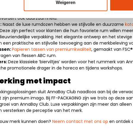
Weigeren
oor de premium flessen hebben we een
exclusieve rumdoos
on
ng, gemaakt van FSC®-gecertificeerd papier. Dit draagt niet alle
bevordert ook duurzaamheid.
:
Naast de luxe rumdozen hebben we stijlvolle en duurzame
kat
Deze zijn perfect voor klanten die hun favoriete rum willen me
lieuvriendelijke verpakking. Het elegante ontwerp en het stevi
 een praktische en stijlvolle toevoeging aan de merkbeleving 
ssen:
Papieren tassen van premiumkwaliteit
, gemaakt van FSC®-
ragen van flessen ABC rum.
ers:
Deze klassieke ‘bierviltjes’ worden voor het rummerk van An
tische promotionele drager in de horeca en tijdens workshops.
erking met impact
akkingsoplossingen sluit AnnaBay Club naadloos aan bij de verw
t zijn premium imago. Bij FF-PACKAGING zijn we trots op deze s
 groei van AnnaBay Club. Luxe verpakkingen zijn meer dan allee
en versterken de perceptie van het merk.
 jouw merk kunnen doen?
Neem contact met ons op
en ontdek 