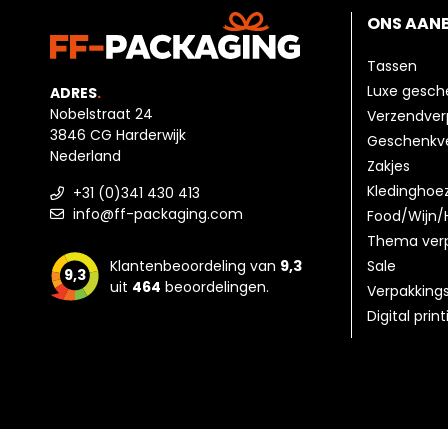
ONS AAN
Tassen
Luxe gesc
ADRES
.
Nobelstraat 24
Verzendver
3846 CG Harderwijk
Geschenkv
Nederland
Zakjes
Kledinghoe
+31 (0)341 430 413
info@ff-packaging.com
Food/Wijn/
Thema ver
Klantenbeoordeling van
9,3
Sale
9,3
uit
464
beoordelingen.
Verpakking
Digital prin