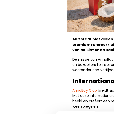
ABC staat niet allee
premium rummerk afk
van de Sint Anna Baai
De missie van AnnaBay
en bezoekers te inspir
waaronder een verfijnd
Internationa
AnnaBay Club
breidt zi
Met deze internationale
beeld en creëert een r
weerspiegelen.