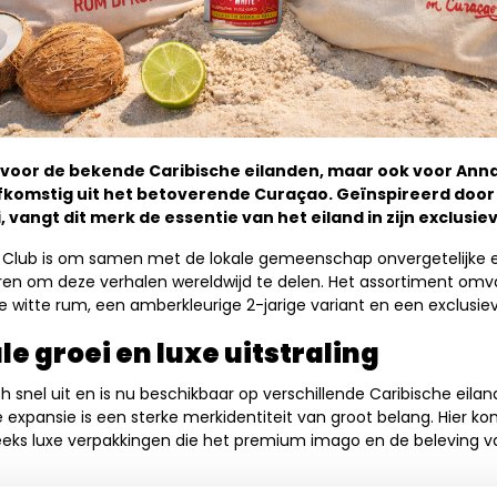
n voor de bekende Caribische eilanden, maar ook voor Ann
omstig uit het betoverende Curaçao. Geïnspireerd door d
, vangt dit merk de essentie van het eiland in zijn exclusi
 Club is om samen met de lokale gemeenschap onvergetelijke e
eren om deze verhalen wereldwijd te delen. Het assortiment omv
e witte rum, een amberkleurige 2-jarige variant en een exclusie
le groei en luxe uitstraling
ch snel uit en is nu beschikbaar op verschillende Caribische eila
 expansie is een sterke merkidentiteit van groot belang. Hier k
eeks luxe verpakkingen die het premium imago en de beleving 