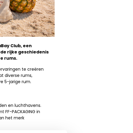
aBay Club, een
e rijke geschiedenis
eve rums.
rvaringen te creëren
at diverse rums,
ve 5-jarige rum.
nden en luchthavens.
omt FF-PACKAGING in
van het merk