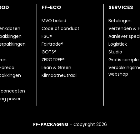
BOD
FF-ECO
SERVICES
MVO beleid
Betalingen
henkdozen
Code of conduct
Verzenden & r
pakkingen
FSC®
Aanlever speci
erpakkingen
Fairtrade®
Logistiek
GOTS®
Studio
zen
ZEROTREE®
Gratis sample 
Horeca
Lean & Green
Verpakkingsma
webshop
pakkingen
Klimaatneutraal
sconcepten
ting power
FF-PACKAGING
- Copyright 2026