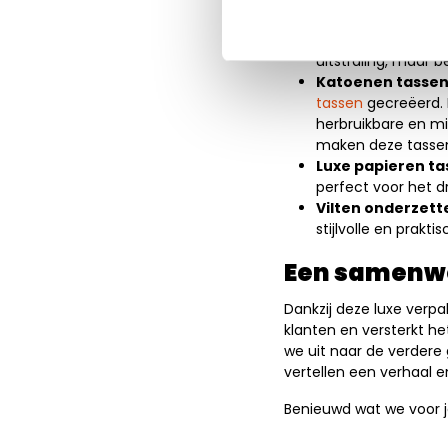
Luxe rumdozen:
V
magnetische sluiti
uitstraling, maar 
Katoenen tassen
tassen
gecreëerd. 
herbruikbare en mi
maken deze tassen
Luxe papieren ta
perfect voor het d
Vilten onderzett
stijlvolle en prak
Een samenw
Dankzij deze luxe verp
klanten en versterkt he
we uit naar de verdere
vertellen een verhaal 
Benieuwd wat we voor