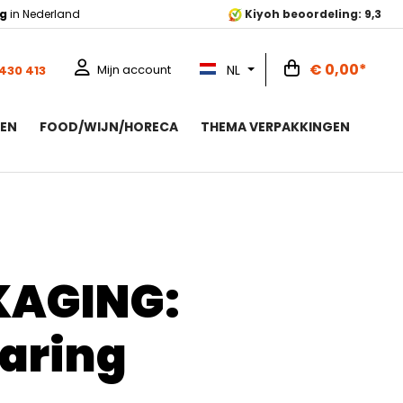
ng
in Nederland
Kiyoh beoordeling: 9,3
€ 0,00*
NL
Mijn account
 430 413
ZEN
FOOD/WIJN/HORECA
THEMA VERPAKKINGEN
KAGING:
aring