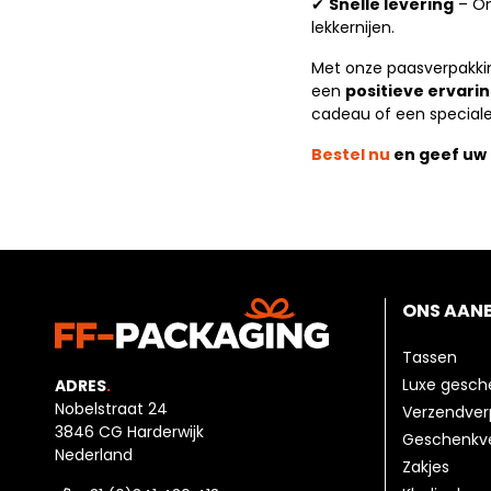
Snelle levering
– On
✔
lekkernijen.
Met onze paasverpakking
een
positieve ervari
cadeau of een speciale
Bestel nu
en geef uw 
ONS AAN
Tassen
Luxe gesc
ADRES
.
Nobelstraat 24
Verzendver
3846 CG Harderwijk
Geschenkv
Nederland
Zakjes