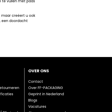
e te vullen met paas
, maar creëert u ook
, een doordacht
OVER ONS
Contact
etourneren
Over FF-PACKAGING
ficaties
Geprint in Nederland
Blogs
Vacatures