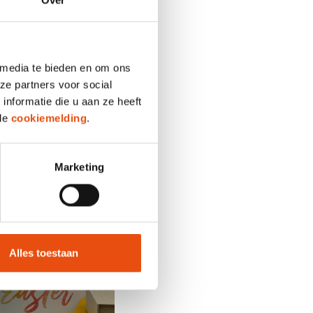
Over
nten, geven een
hun chocolade of
satijnen lint in
 media te bieden en om ons
 geven.
ze partners voor social
e en stijlvolle paastas?
nformatie die u aan ze heeft
ben twee gedraaide
 de
cookiemelding
.
paasgeschenken of als
Marketing
Alles toestaan