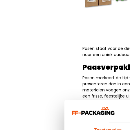
Pasen staat voor de deu
naar een uniek cadeau 
Paasverpakk
Pasen markeert de tijd
presenteren dan in een 
materialen voegen onz
een frisse, feestelijke u
Populaire p
ZEROTREE® grastas
voor het geven van