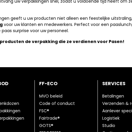
tvang uw verpakkingen snel, zodat u voldoende tijd heeft om z
en geeft u uw producten niet alleen een feestelijke uitstraling
ng
voor uw klanten en medewerkers. Perfect voor een paaslunch
 paas surprise voor uw personeel.
producten de verpakking die ze verdienen voor Pasen!
BOD
FF-ECO
SERVICES
MVO beleid
Betalingen
henkdozen
Code of conduct
Verzenden & r
pakkingen
FSC®
Aanlever speci
erpakkingen
Fairtrade®
Logistiek
GOTS®
Studio