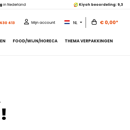
ng
in Nederland
Kiyoh beoordeling: 9,3
€ 0,00*
NL
Mijn account
 430 413
ZEN
FOOD/WIJN/HORECA
THEMA VERPAKKINGEN
&
!