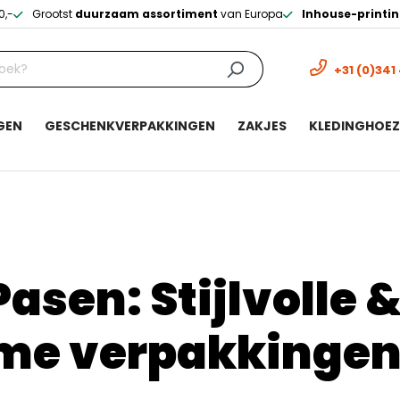
0,-
Grootst
duurzaam assortiment
van Europa
Inhouse-printi
+31 (0)341
GEN
GESCHENKVERPAKKINGEN
ZAKJES
KLEDINGHOE
Pasen: Stijlvolle 
me verpakkingen