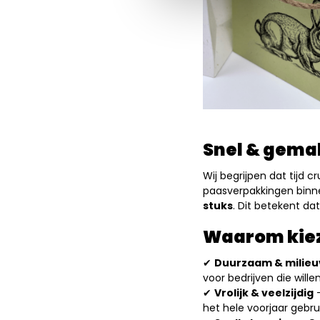
Snel & gemak
Wij begrijpen dat tijd 
paasverpakkingen bin
stuks
. Dit betekent da
Waarom kiez
Duurzaam & milieuv
✔
voor bedrijven die will
Vrolijk & veelzijdig
–
✔
het hele voorjaar gebru