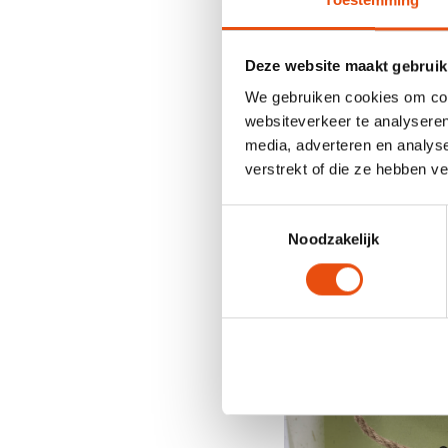
Toestemming
chocoladeproduct
Luxe pastel magn
luxueuze uitstrali
Deze website maakt gebruik
pralines op een sp
Satijnen linten in p
We gebruiken cookies om cont
zachte pasteltinte
websiteverkeer te analyseren
Gedraaide ZEROTRE
media, adverteren en analys
Onze gedraaide ZE
verstrekt of die ze hebben v
handvatten. Hun na
duurzame giveawa
Toestemmingsselectie
Noodzakelijk