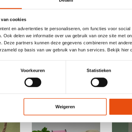
Details
en.
eetdozen
– Deze elegante dozen, verkrijgbaar in zachte pastelti
ng aan uw paasproducten. Ze zijn perfect voor chocolatiers die 
 van cookies
eciale manier willen presenteren.
asteltinten
– Maak uw paasverpakking compleet met een delicate 
ent en advertenties te personaliseren, om functies voor social
n. Perfect om een luxe doos of tas een mooie finishing touch te
. Ook delen we informatie over uw gebruik van onze site met on
E® paas grastassen - Konijn
– Op zoek naar een milieuvriendelijk
e. Deze partners kunnen deze gegevens combineren met andere i
ROTREE® tassen zijn gemaakt van 120 grams graspapier en heb
erzameld op basis van uw gebruik van hun services. Bekijk hier
tuurlijke uitstraling maakt ze perfect voor het verpakken van 
y op evenementen.
Voorkeuren
Statistieken
Weigeren