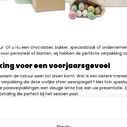
r. Of u nu een chocolatier, bakker, speciaalzaak of ondernemer 
voor personeel of klanten, wij hebben de perfecte verpakking vo
ing voor een voorjaarsgevoel
 waarin de natuur weer tot leven komt. Wat is een betere mani
verpakking die deze vrolijke sfeer weerspiegelt? Met hun speelse
e paasverpakkingen een vleugje lente toe aan uw presentatie.
itstraling die perfect bij het seizoen past.
aasverpakkingen
sen
– Deze milieuvriendelijke grastassen zijn niet alleen duurza
 een groen cadeau. Ze passen perfect bij het voorjaar en zijn id