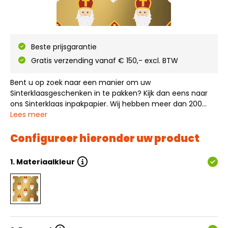
Beste prijsgarantie
Gratis verzending vanaf € 150,- excl. BTW
Bent u op zoek naar een manier om uw
Sinterklaasgeschenken in te pakken? Kijk dan eens naar
ons Sinterklaas inpakpapier. Wij hebben meer dan 200
verschillende designs, materialen en kleuren inpakpapier
Lees meer
op voorraad. Dit vrolijke Sinterklaas dessin maakt uw
cadeau een prachtig en feestelijk geschenk.…
Configureer hieronder uw product
1.
Materiaalkleur