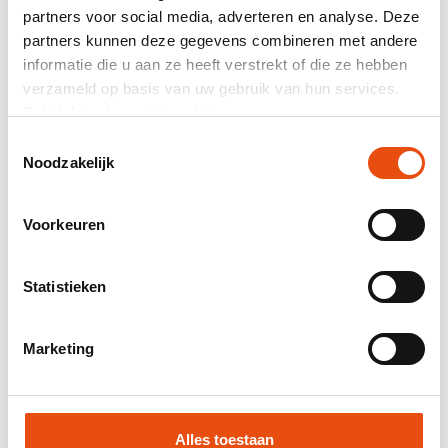
partners voor social media, adverteren en analyse. Deze
partners kunnen deze gegevens combineren met andere
Totaal prijs
informatie die u aan ze heeft verstrekt of die ze hebben
excl. BTW
€ 98,59*
verzameld op basis van uw gebruik van hun services.
Bekijk hier de
cookiemelding
.
Mail samenstelling als offerte.
Toestemmingsselectie
Productnummer:
50D0074
Noodzakelijk
Beste prijsgarantie
Gratis verzending vanaf € 150,- excl. BTW
Voorkeuren
24-uurs levering mogelijk
Gratis visual en/of sample
Statistieken
Hulp en advies door onze grafische studio
Marketing
Offerte op maat aanvragen
Vraag een sample aan
Alles toestaan