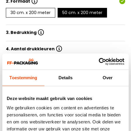
2.
Formaat
30 cm. x 200 meter
50 cm. x 200 meter
3. Bedrukking
4. Aantal drukkleuren
5. Oplage
Toestemming
Details
Over
6. Levertijd
7. Ontwerp aanleveren
Deze website maakt gebruik van cookies
We gebruiken cookies om content en advertenties te
personaliseren, om functies voor social media te bieden
Samenvatting
en om ons websiteverkeer te analyseren. Ook delen we
informatie over uw gebruik van onze site met onze
464 klantreviews