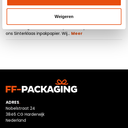
Beschrijving
Weigeren
Bent u op zoek naar een manier om uw
Sinterklaasgeschenken in te pakken? Kijk dan eens naar
ons Sinterklaas inpakpapier. Wij…
Meer
ADRES
.
Nobelstraat 24
3846 CG Harderwijk
Nederland