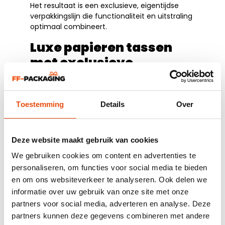
Het resultaat is een exclusieve, eigentijdse
verpakkingslijn die functionaliteit en uitstraling
optimaal combineert.
Luxe papieren tassen
met exclusieve
uitstraling en
functionaliteit
Toestemming
Details
Over
De nieuwe
luxe papieren tassen
zijn volledig
doorontwikkeld en verkrijgbaar in drie
verschillende formaten, passend bij de
Deze website maakt gebruik van cookies
collectie van Love Stories. De vernieuwde
uitvoering onderscheidt zich door:
We gebruiken cookies om content en advertenties te
personaliseren, om functies voor social media te bieden
Stevig en duurzaam kraft papier
en om ons websiteverkeer te analyseren. Ook delen we
Een minimalistisch label tussen de
informatie over uw gebruik van onze site met onze
koorden
Een praktische klepsluiting
partners voor social media, adverteren en analyse. Deze
partners kunnen deze gegevens combineren met andere
De toevoeging van de klepsluiting zorgt ervoor