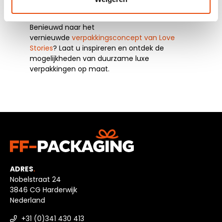
merkuitstraling.
Benieuwd naar het
vernieuwde
verpakkingsconcept van Love
Stories
? Laat u inspireren en ontdek de
mogelijkheden van duurzame luxe
verpakkingen op maat.
ADRES
.
Nobelstraat 24
3846 CG Harderwijk
Nederland
+31 (0)341 430 413